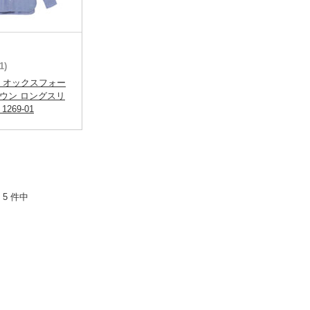
1)
thle オックスフォー
ダウン ロングスリ
269-01
 5 件中