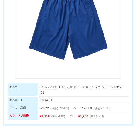
商品名
United Athle 4.1オンス ドライアスレチック ショーツ 5914-
01
商品コード
5914-01
～
メーカー定価
¥2,220
¥2,580
(税込 ¥2,442)
(税込 ¥2,838)
～
カラーラボ価格
¥1,110
¥1,290
(税込 ¥1,221)
(税込 ¥1,419)