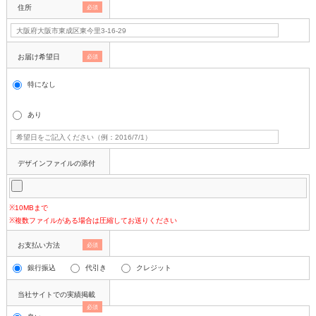
住所
必須
お届け希望日
必須
特になし
あり
デザインファイルの添付
※10MBまで
※複数ファイルがある場合は圧縮してお送りください
お支払い方法
必須
銀行振込
代引き
クレジット
当社サイトでの実績掲載
必須