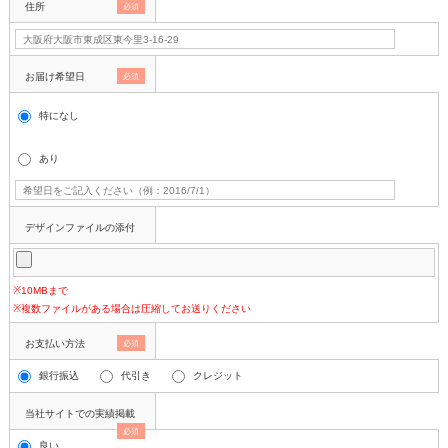
住所
必須
お届け希望日
必須
特になし
あり
デザインファイルの添付
※10MBまで
※複数ファイルがある場合は圧縮してお送りください
お支払い方法
必須
銀行振込
代引き
クレジット
当社サイトでの実績掲載
必須
良い