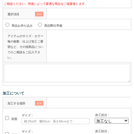
ご相談ください。用途によって最適な商品をご提案致します。
選択項目
必須
商品お持ち込み
商品弊社準備
アイテムのサイズ・カラー
毎の枚数・仕上げ加工ご要
望など、その他商品につい
てのご相談をご記入下さ
い。
加工について
加工する場所
必須
加工技法：
サイズ：
前面
加工技法：
サイズ：