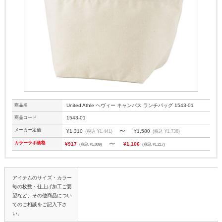
商品名
United Athle ヘヴィー キャンバス ランチバッグ 1543-01
商品コード
1543-01
～
メーカー定価
¥1,310
¥1,580
(税込 ¥1,441)
(税込 ¥1,738)
～
カラーラボ価格
¥917
¥1,106
(税込 ¥1,009)
(税込 ¥1,217)
アイテムのサイズ・カラー
毎の枚数・仕上げ加工ご要
望など、その他商品につい
てのご相談をご記入下さ
い。