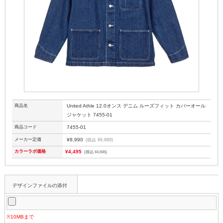
商品名
United Athle 12.0オンス デニム ルーズフィット カバーオール
ジャケット 7455-01
商品コード
7455-01
メーカー定価
¥8,990
(税込 ¥9,889)
カラーラボ価格
¥4,495
(税込 ¥4,945)
デザインファイルの添付
※10MBまで