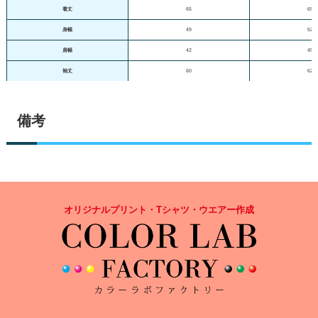
着丈
65
69
身幅
49
52
肩幅
42
45
袖丈
60
62
備考
オリジナルプリント・Tシャツ・ウエアー作成