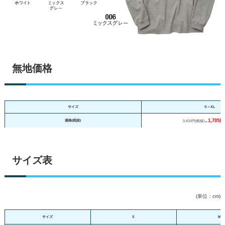
無地価格
サイズ
S～XL
1,705
価格(税抜)
3,410円(税抜)→
サイズ表
(単位：cm)
サイズ
S
M