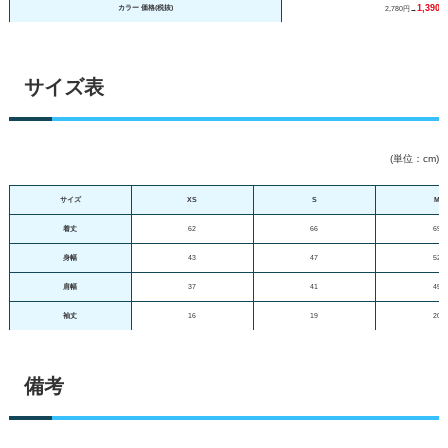
1,390
カラー 価格(税抜)
2,780円→
サイズ表
(単位：cm)
サイズ
XS
S
M
着丈
62
66
69
身幅
43
47
52
肩幅
37
41
45
袖丈
16
19
20
備考