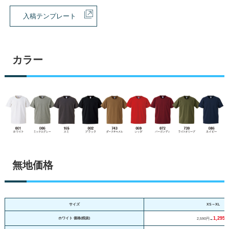
入稿テンプレート
カラー
無地価格
サイズ
XS～XL
1,295
ホワイト 価格(税抜)
2,590円→