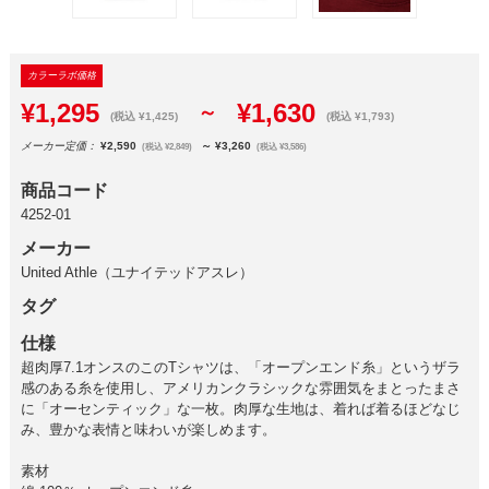
カラーラボ価格
¥1,295
¥1,630
～
(税込 ¥1,425)
(税込 ¥1,793)
メーカー定価：
¥2,590
～ ¥3,260
(税込 ¥2,849)
(税込 ¥3,586)
商品コード
4252-01
メーカー
United Athle（ユナイテッドアスレ）
タグ
仕様
超肉厚7.1オンスのこのTシャツは、「オープンエンド糸」というザラ
感のある糸を使用し、アメリカンクラシックな雰囲気をまとったまさ
に「オーセンティック」な一枚。肉厚な生地は、着れば着るほどなじ
み、豊かな表情と味わいが楽しめます。
素材